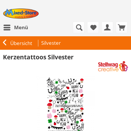
Menü
Silvester
Übersicht
Kerzentattoos Silvester