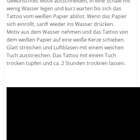
Gewünschtes Motiv ausschneiden, in eine Schale mit
wenig Wasser legen und kurz warten bis sich das
Tattoo vom weißen Papier ablöst. Wenn das Papier
sich einrollt, sanft wieder ins Wasser drücken.
Motiv aus dem Wasser nehmen und das Tattoo von
dem weißen Papier auf eine weiße Kerze schieben.
Glatt streichen und Luftblasen mit einem weichen
Tuch ausstreichen. Das Tattoo mit einem Tuch
trocken tupfen und ca. 2 Stunden trocknen lassen.