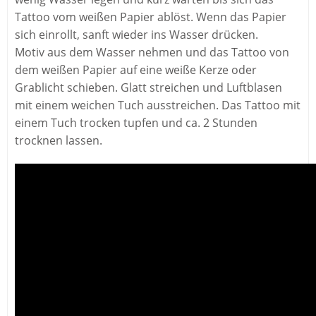
Tattoo vom weißen Papier ablöst. Wenn das Papier
sich einrollt, sanft wieder ins Wasser drücken.
Motiv aus dem Wasser nehmen und das Tattoo von
dem weißen Papier auf eine weiße Kerze oder
Grablicht schieben. Glatt streichen und Luftblasen
mit einem weichen Tuch ausstreichen. Das Tattoo mit
einem Tuch trocken tupfen und ca. 2 Stunden
trocknen lassen.