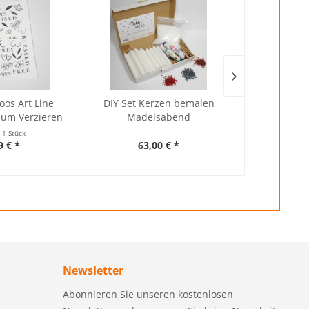
oos Art Line
DIY Set Kerzen bemalen
Kerzenlack V
zum Verzieren
Mädelsabend
t
1 Stück
Inhalt
0.2 Kilogr
9 € *
63,00 € *
9,90 €
Newsletter
Abonnieren Sie unseren kostenlosen