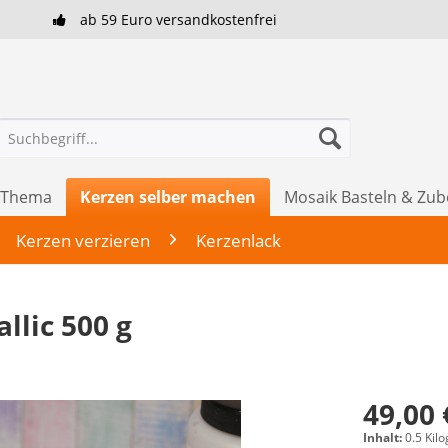
ab 59 Euro versandkostenfrei
h Thema
Kerzen selber machen
Mosaik Basteln & Zu
Kerzen verzieren
Kerzenlack
llic 500 g
49,00 
Inhalt:
0.5 Kil