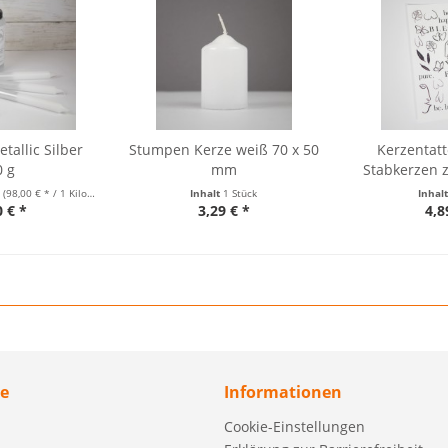
tallic Silber
Stumpen Kerze weiß 70 x 50
Kerzentatt
0 g
mm
Stabkerzen 
m
(98,00 € * / 1 Kilogramm)
Inhalt
1 Stück
Inhal
0 € *
3,29 € *
4,8
ce
Informationen
Cookie-Einstellungen