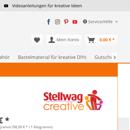
Videoanleitungen für kreative Ideen
Service/Hilfe
Mein Konto
0,00 € *
behör
Bastelmaterial für kreative DIYs
Gutscheine

€ *
ogramm (98,00 € * / 1 Kilogramm)