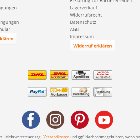
Erklärung zur Barrierefreiheit
ngungen
Lagerverkauf
Widerrufsrecht
ingungen
Datenschutz
mular
AGB
Impressum
klären
Widerruf erklären
Ab 59,00 €
etzl. Mehrwertsteuer zzgl.
Versandkosten
und ggf. Nachnahmegebühren, wenn nic