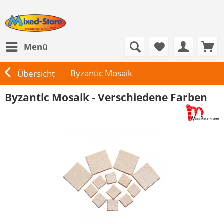
Menü
Byzantic Mosaik
Übersicht
Byzantic Mosaik - Verschiedene Farben