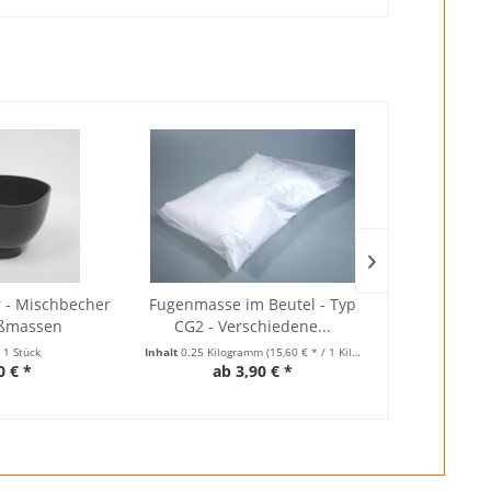
- Mischbecher
Fugenmasse im Beutel - Typ
Mosaikste
eßmassen
CG2 - Verschiedene...
t
1 Stück
Inhalt
0.25 Kilogramm
(15,60 € * / 1 Kilogramm)
Inhalt
0.08 Kilog
0 € *
ab 3,90 € *
4,