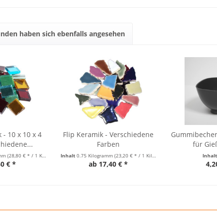
nden haben sich ebenfalls angesehen
 - 10 x 10 x 4
Flip Keramik - Verschiedene
Gummibecher 
hiedene...
Farben
für Gi
amm
(28,80 € * / 1 Kilogramm)
Inhalt
0.75 Kilogramm
(23,20 € * / 1 Kilogramm)
Inhal
60 € *
ab 17,40 € *
4,2