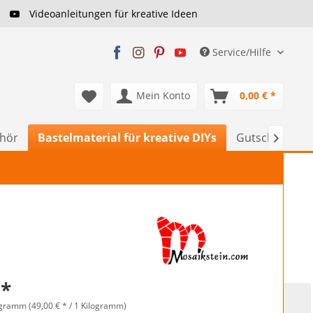
Videoanleitungen für kreative Ideen
Service/Hilfe
Mein Konto
0,00 € *
ehör
Bastelmaterial für kreative DIYs
Gutscheine

 *
ogramm (49,00 € * / 1 Kilogramm)