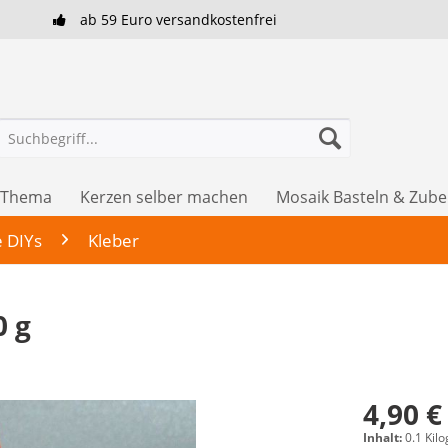
ab 59 Euro versandkostenfrei
h Thema
Kerzen selber machen
Mosaik Basteln & Zub
e DIYs
Kleber
0 g
4,90 €
Inhalt:
0.1 Kil