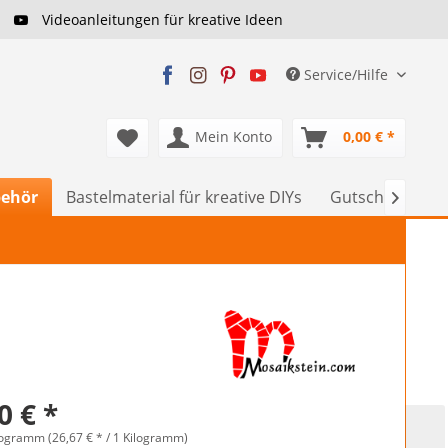
Videoanleitungen für kreative Ideen
Service/Hilfe
Mein Konto
0,00 € *
behör
Bastelmaterial für kreative DIYs
Gutscheine

0 € *
logramm (26,67 € * / 1 Kilogramm)