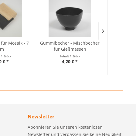
ür Mosaik - 7
Gummibecher - Mischbecher
Fugenmasse 
cm
für Gießmassen
CG2 -
t
1 Stück
Inhalt
1 Stück
Inhalt
0.25 Kilog
0 € *
4,20 € *
ab 3
Newsletter
Abonnieren Sie unseren kostenlosen
Newsletter und verpassen Sie keine Neuigkeit