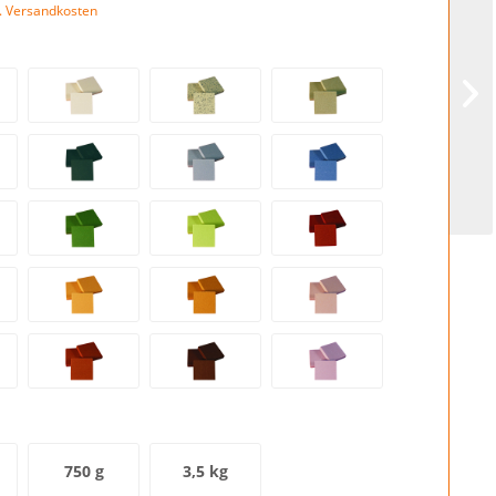
l. Versandkosten
750 g
3,5 kg