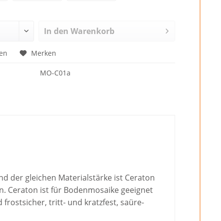
In den
Warenkorb
en
Merken
MO-C01a
d der gleichen Materialstärke ist Ceraton
en. Ceraton ist für Bodenmosaike geeignet
ostsicher, tritt- und kratzfest, saüre-