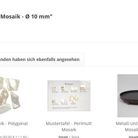
 Mosaik - Ø 10 mm"
nden haben sich ebenfalls angesehen
ik - Polygonal
Mustertafel - Perlmutt
Metall-Unt
Mosaik
Mosaik
mm
(92,00 € * / 1 Kilogramm)
Inhalt
1 Stück
Inhal