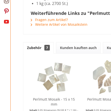
1 kg (ca. 2700 St.)
Weiterführende Links zu "Perlmutt
Fragen zum Artikel?
Weitere Artikel von Mosaikstein
Zubehör
7
Kunden kauften auch
Ku
Perlmutt Mosaik - 15 x 15
Perlmutt Mosa
mm
Inhalt
0.05 Kilogramm
(92,00 € * / 1 Kilogramm)
Inhalt
0.05 Kilogra