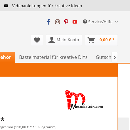
Videoanleitungen für kreative Ideen
Service/Hilfe
Mein Konto
0,00 € *
behör
Bastelmaterial für kreative DIYs
Gutscheine

 *
logramm (118,00 € * / 1 Kilogramm)