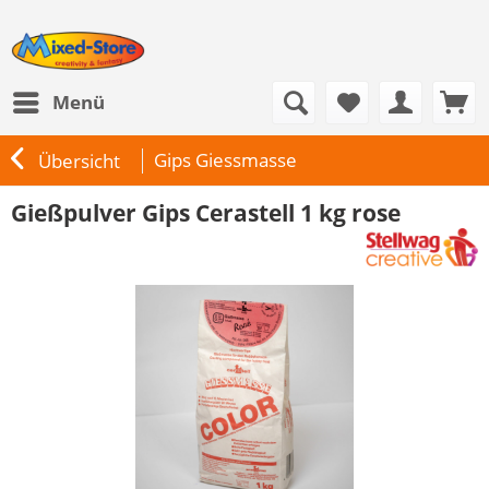
Menü
Gips Giessmasse
Übersicht
Gießpulver Gips Cerastell 1 kg rose