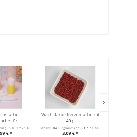
achsfarbe
Wachsfarbe Kerzenfarbe rot
Färbewachs
arbe für
40 g
Set 
nwachs
amm
(399,00 € * / 1 Kilogramm)
Inhalt
0.04 Kilogramm
(77,25 € * / 1 Kilogramm)
Inhalt
0.2 Kilogr
99 € *
3,09 € *
14,