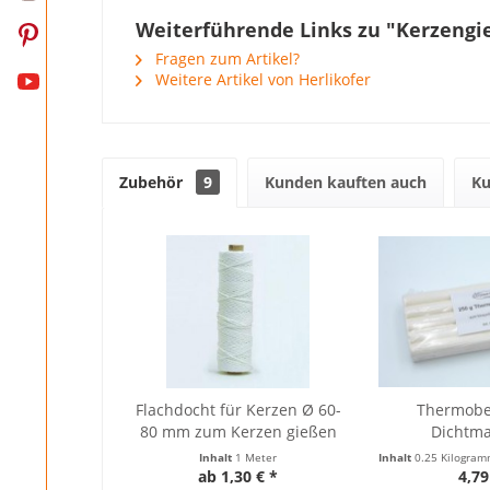
Weiterführende Links zu "Kerzengie
Fragen zum Artikel?
Weitere Artikel von Herlikofer
Zubehör
9
Kunden kauften auch
Ku
Flachdocht für Kerzen Ø 60-
Thermobe
80 mm zum Kerzen gießen
Dichtma
Kerzenfor
Inhalt
1 Meter
Inhalt
0.25 Kilogra
ab 1,30 € *
4,79