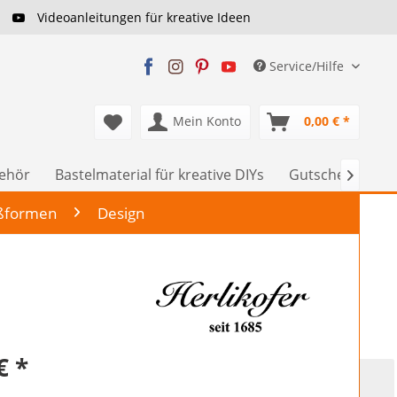
Videoanleitungen für kreative Ideen
Service/Hilfe
Mein Konto
0,00 € *
behör
Bastelmaterial für kreative DIYs
Gutscheine

ßformen
Design
€ *