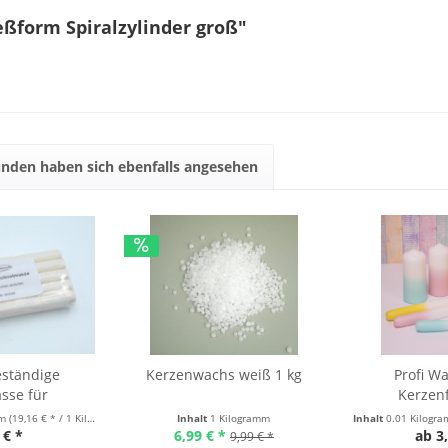
ßform Spiralzylinder groß"
nden haben sich ebenfalls angesehen
ständige
Kerzenwachs weiß 1 kg
Profi W
sse für
Kerzenf
men 250 g
Kerze
mm
(19,16 € * / 1 Kilogramm)
Inhalt
1 Kilogramm
Inhalt
0.01 Kilogr
 € *
6,99 € *
ab 3,
9,99 € *