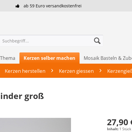
ab 59 Euro versandkostenfrei
h Thema
Kerzen selber machen
Mosaik Basteln & Zu
Kerzen herstellen
Kerzen giessen
Kerzengie
linder groß
27,90 
Inhalt:
1 Stück