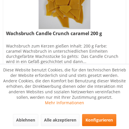
Wachsbruch Candle Crunch caramel 200 g
Wachsbruch zum Kerzen gießen Inhalt: 200 g Farbe:
caramel Wachsbruch in unterschiedlichen Einheiten
durchgefärbte Wachsstücke So gehts: Das Candle Crunch
wird in ein Gefäß geschichtet und dann...
Diese Website benutzt Cookies, die für den technischen Betrieb
Inhalt
0.2 Kilogramm
(29,95 € * / 1 Kilogramm)
5,99 € *
der Website erforderlich sind und stets gesetzt werden.
Andere Cookies, die den Komfort bei Benutzung dieser Website
erhöhen, der Direktwerbung dienen oder die Interaktion mit
In den
Warenkorb
anderen Websites und sozialen Netzwerken vereinfachen
sollen, werden nur mit Ihrer Zustimmung gesetzt.
Mehr Informationen
Merken
Ablehnen
Alle akzeptieren
Konfigurieren