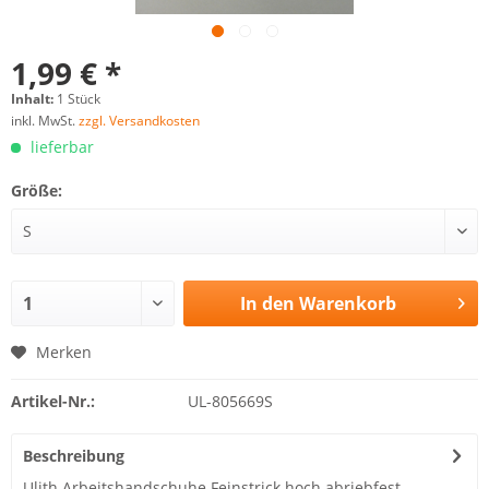
1,99 € *
Inhalt:
1 Stück
inkl. MwSt.
zzgl. Versandkosten
lieferbar
Größe:
In den
Warenkorb
Merken
Artikel-Nr.:
UL-805669S
Beschreibung
Ulith Arbeitshandschuhe Feinstrick hoch abriebfest