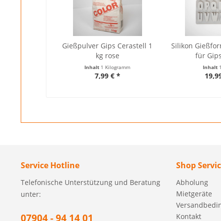
Gießpulver Gips Cerastell 1
Silikon Gießf
kg rose
für Gip
Inhalt
1 Kilogramm
Inhalt
7,99 € *
19,9
Service Hotline
Shop Servi
Telefonische Unterstützung und Beratung
Abholung
Mietgeräte
unter:
Versandbedi
07904 - 94 14 01
Kontakt