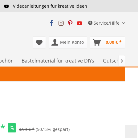
Videoanleitungen für kreative Ideen
Service/Hilfe
Mein Konto
0,00 € *
ubehör
Bastelmaterial für kreative DIYs
Gutscheine

 *
3,99 € *
(50,13% gespart)