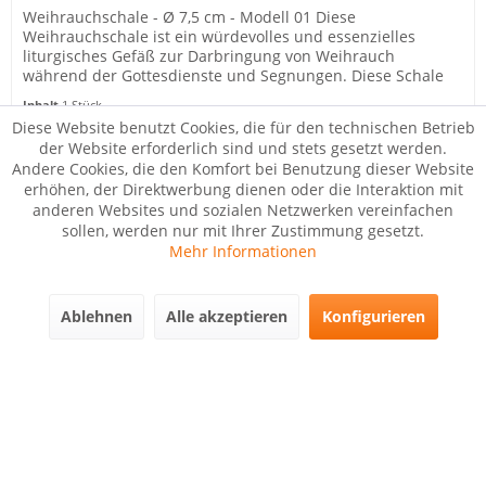
Weihrauchschale - Ø 7,5 cm - Modell 01 Diese
Weihrauchschale ist ein würdevolles und essenzielles
liturgisches Gefäß zur Darbringung von Weihrauch
während der Gottesdienste und Segnungen. Diese Schale
unterstreicht die feierliche...
Inhalt
1 Stück
7,99 € *
Diese Website benutzt Cookies, die für den technischen Betrieb
der Website erforderlich sind und stets gesetzt werden.
Andere Cookies, die den Komfort bei Benutzung dieser Website
In den
Warenkorb
erhöhen, der Direktwerbung dienen oder die Interaktion mit
anderen Websites und sozialen Netzwerken vereinfachen
sollen, werden nur mit Ihrer Zustimmung gesetzt.
Merken
Mehr Informationen
Ablehnen
Alle akzeptieren
Konfigurieren