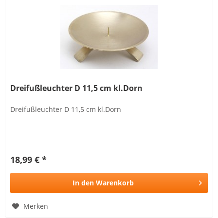
Dreifußleuchter D 11,5 cm kl.Dorn
Dreifußleuchter D 11,5 cm kl.Dorn
18,99 € *
In den
Warenkorb
Merken