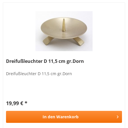
Dreifußleuchter D 11,5 cm gr.Dorn
Dreifußleuchter D 11,5 cm gr.Dorn
19,99 € *
In den
Warenkorb