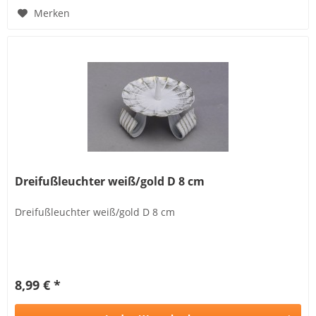
Merken
Dreifußleuchter weiß/gold D 8 cm
Dreifußleuchter weiß/gold D 8 cm
8,99 € *