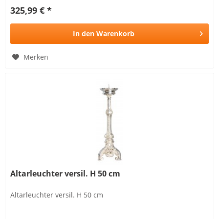
325,99 € *
In den
Warenkorb
Merken
Altarleuchter versil. H 50 cm
Altarleuchter versil. H 50 cm