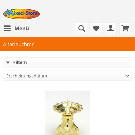
Menü
Altarleuchter
Filtern