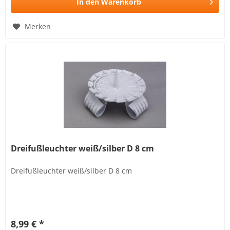
In den
Warenkorb
Merken
Dreifußleuchter weiß/silber D 8 cm
Dreifußleuchter weiß/silber D 8 cm
8,99 € *