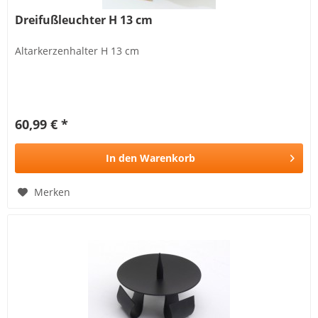
Dreifußleuchter H 13 cm
Altarkerzenhalter H 13 cm
60,99 € *
In den
Warenkorb
Merken