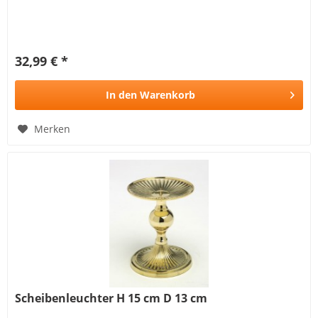
32,99 € *
In den
Warenkorb
Merken
Scheibenleuchter H 15 cm D 13 cm