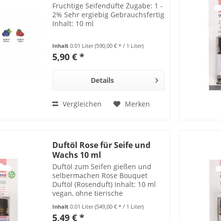
Fruchtige Seifendüfte Zugabe: 1 -
2% Sehr ergiebig Gebrauchsfertig
Inhalt: 10 ml
Inhalt
0.01 Liter
(590,00 € * / 1 Liter)
5,90 € *
Details
Vergleichen
Merken
Duftöl Rose für Seife und
Wachs 10 ml
Duftöl zum Seifen gießen und
selbermachen Rose Bouquet
Duftöl (Rosenduft) Inhalt: 10 ml
vegan, ohne tierische
Bestandteile Achtung: Kann
Inhalt
0.01 Liter
(549,00 € * / 1 Liter)
Hautallergien hervorrufen und ist
5,49 € *
nicht für Kinder geeignet