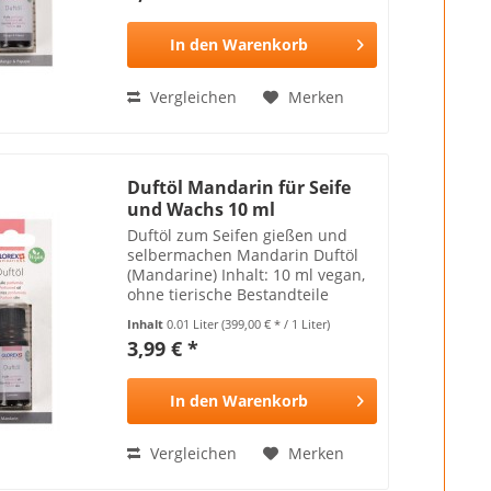
In den
Warenkorb
Vergleichen
Merken
Duftöl Mandarin für Seife
und Wachs 10 ml
Duftöl zum Seifen gießen und
selbermachen Mandarin Duftöl
(Mandarine) Inhalt: 10 ml vegan,
ohne tierische Bestandteile
Achtung: Kann Hautallergien
Inhalt
0.01 Liter
(399,00 € * / 1 Liter)
hervorrufen und ist nicht für
3,99 € *
Kinder geeignet
In den
Warenkorb
Vergleichen
Merken