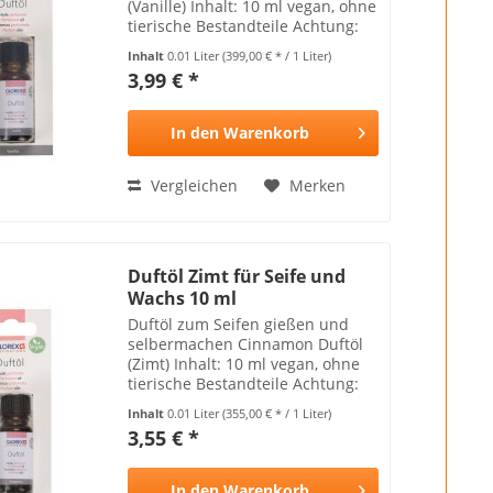
(Vanille) Inhalt: 10 ml vegan, ohne
tierische Bestandteile Achtung:
Kann Hautallergien hervorrufen
Inhalt
0.01 Liter
(399,00 € * / 1 Liter)
und ist nicht für Kinder geeignet
3,99 € *
In den
Warenkorb
Vergleichen
Merken
Duftöl Zimt für Seife und
Wachs 10 ml
Duftöl zum Seifen gießen und
selbermachen Cinnamon Duftöl
(Zimt) Inhalt: 10 ml vegan, ohne
tierische Bestandteile Achtung:
Kann Hautallergien hervorrufen
Inhalt
0.01 Liter
(355,00 € * / 1 Liter)
und ist nicht für Kinder geeignet
3,55 € *
In den
Warenkorb