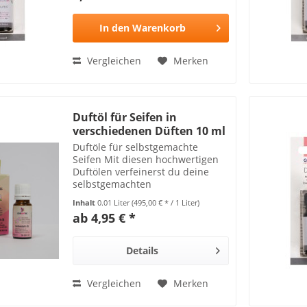
In den
Warenkorb
Vergleichen
Merken
Duftöl für Seifen in
verschiedenen Düften 10 ml
Duftöle für selbstgemachte
Seifen Mit diesen hochwertigen
Duftölen verfeinerst du deine
selbstgemachten
Seifen. Zusätzlich besitzen einige
Inhalt
0.01 Liter
(495,00 € * / 1 Liter)
dieser außergewöhnlichen
ab 4,95 € *
Seifenduftöle eine wohltuende
bzw. belebende Wirkung und
bieten viele...
Details
Vergleichen
Merken