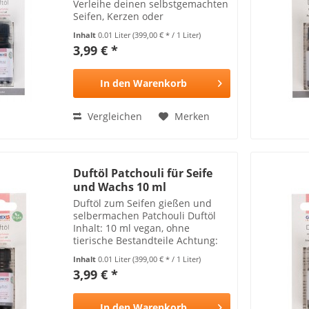
Verleihe deinen selbstgemachten
Seifen, Kerzen oder
Kosmetikprodukten einen
Inhalt
0.01 Liter
(399,00 € * / 1 Liter)
entspannenden, natürlichen Duft
3,99 € *
mit unserem hochwertigen
Lavendel Duftöl . Perfekt geeignet
für...
In den
Warenkorb
Vergleichen
Merken
Duftöl Patchouli für Seife
und Wachs 10 ml
Duftöl zum Seifen gießen und
selbermachen Patchouli Duftöl
Inhalt: 10 ml vegan, ohne
tierische Bestandteile Achtung:
Kann Hautallergien hervorrufen
Inhalt
0.01 Liter
(399,00 € * / 1 Liter)
und ist nicht für Kinder geeignet
3,99 € *
In den
Warenkorb