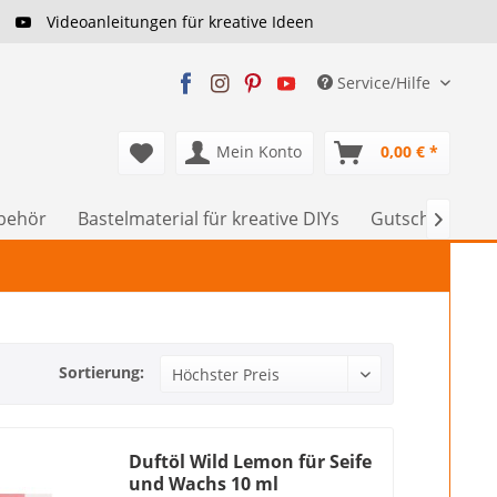
Videoanleitungen für kreative Ideen
Service/Hilfe
Mein Konto
0,00 € *
ubehör
Bastelmaterial für kreative DIYs
Gutscheine

Sortierung:
Duftöl Wild Lemon für Seife
und Wachs 10 ml