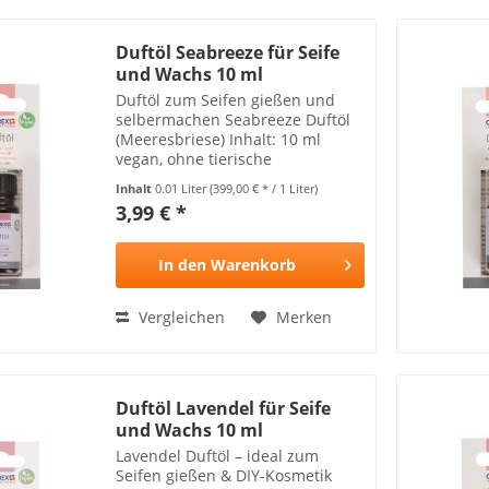
Duftöl Seabreeze für Seife
und Wachs 10 ml
Duftöl zum Seifen gießen und
selbermachen Seabreeze Duftöl
(Meeresbriese) Inhalt: 10 ml
vegan, ohne tierische
Bestandteile Achtung: Kann
Inhalt
0.01 Liter
(399,00 € * / 1 Liter)
Hautallergien hervorrufen und ist
3,99 € *
nicht für Kinder geeignet
In den
Warenkorb
Vergleichen
Merken
Duftöl Lavendel für Seife
und Wachs 10 ml
Lavendel Duftöl – ideal zum
Seifen gießen & DIY-Kosmetik