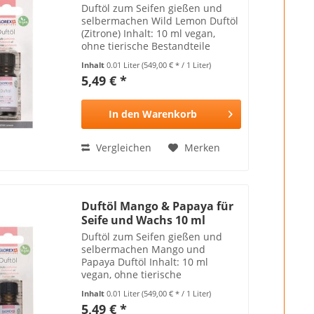
Duftöl zum Seifen gießen und
selbermachen Wild Lemon Duftöl
(Zitrone) Inhalt: 10 ml vegan,
ohne tierische Bestandteile
Achtung: Kann Hautallergien
Inhalt
0.01 Liter
(549,00 € * / 1 Liter)
hervorrufen und ist nicht für
5,49 € *
Kinder geeignet
In den
Warenkorb
Vergleichen
Merken
Duftöl Mango & Papaya für
Seife und Wachs 10 ml
Duftöl zum Seifen gießen und
selbermachen Mango und
Papaya Duftöl Inhalt: 10 ml
vegan, ohne tierische
Bestandteile Achtung: Kann
Inhalt
0.01 Liter
(549,00 € * / 1 Liter)
Hautallergien hervorrufen und ist
5,49 € *
nicht für Kinder geeignet