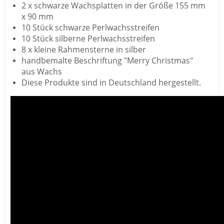
2 x schwarze Wachsplatten in der Größe 155 mm
x 90 mm
10 Stück schwarze Perlwachsstreifen
10 Stück silberne Perlwachsstreifen
8 x kleine Rahmensterne in silber
handbemalte Beschriftung "Merry Christmas"
aus Wachs
Diese Produkte sind in Deutschland hergestellt.