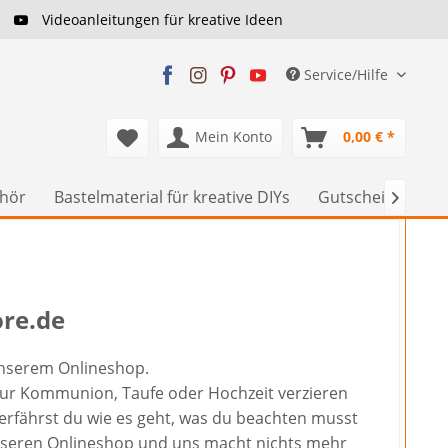
Videoanleitungen für kreative Ideen
Service/Hilfe
Mein Konto
0,00 € *
ehör
Bastelmaterial für kreative DIYs
Gutscheine
S

ore.de
 unserem Onlineshop.
e zur Kommunion, Taufe oder Hochzeit verzieren
erfährst du wie es geht, was du beachten musst
 unseren Onlineshop und uns macht nichts mehr