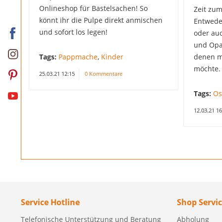
Onlineshop für Bastelsachen! So
Zeit zum
könnt ihr die Pulpe direkt anmischen
Entwede
und sofort los legen!
oder au
und Opa
Tags:
Pappmache
,
Kinder
denen m
möchte.
25.03.21 12:15
0 Kommentare
Tags:
Os
12.03.21 16
Service Hotline
Shop Servi
Telefonische Unterstützung und Beratung
Abholung