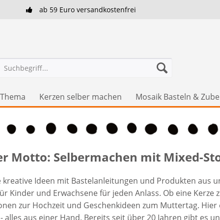
ab 59 Euro versandkostenfrei
h Thema
Kerzen selber machen
Mosaik Basteln & Zub
r Motto: Selbermachen mit Mixed-St
ele kreative Ideen mit Bastelanleitungen und Produkten aus
n für Kinder und Erwachsene für jeden Anlass. Ob eine Kerz
ionen zur Hochzeit und Geschenkideen zum Muttertag. Hier 
 alles aus einer Hand. Bereits seit über 20 Jahren gibt es